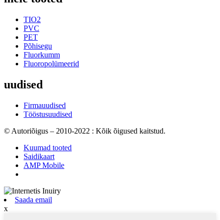
TIO2
PVC
PET
Põhisegu
Fluorkumm
Fluoropolümeerid
uudised
Firmauudised
Tööstusuudised
© Autoriõigus – 2010-2022 : Kõik õigused kaitstud.
Kuumad tooted
Saidikaart
AMP Mobile
Saada email
x