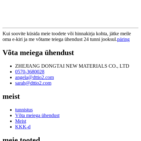
Kui soovite küsida meie toodete või hinnakirja kohta, jätke meile
oma e-kiri ja me võtame teiega ühendust 24 tunni jooksul.
päring
Võta meiega ühendust
ZHEJIANG DONGTAI NEW MATERIALS CO., LTD
0570-3680028
angela@dttio2.com
sarah@dttio2.com
meist
tunnistus
Võta meiega ühendust
Meist
KKK-d
meie tooted