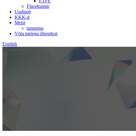
ETFE
Fluorkumm
Uudised
KKK-d
Meist
tunnistus
Võta meiega ühendust
English