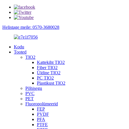
Helistage meile: 0570-3680028
Kodu
Tooted
TIO2
Kattekiht TIO2
Fiber TIO2
Üldine TIO2
PC TIO2
Plastikust TIO2
Põhisegu
PVC
PET
Fluoropolümeerid
FEP
PVDF
PFA
PTFE