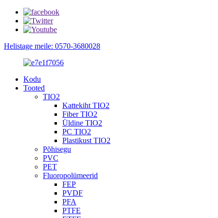
Helistage meile: 0570-3680028
Kodu
Tooted
TIO2
Kattekiht TIO2
Fiber TIO2
Üldine TIO2
PC TIO2
Plastikust TIO2
Põhisegu
PVC
PET
Fluoropolümeerid
FEP
PVDF
PFA
PTFE