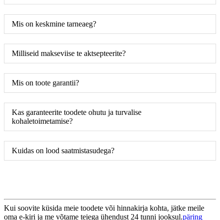
Mis on keskmine tarneaeg?
Milliseid makseviise te aktsepteerite?
Mis on toote garantii?
Kas garanteerite toodete ohutu ja turvalise
kohaletoimetamise?
Kuidas on lood saatmistasudega?
Kui soovite küsida meie toodete või hinnakirja kohta, jätke meile
oma e-kiri ja me võtame teiega ühendust 24 tunni jooksul.
päring