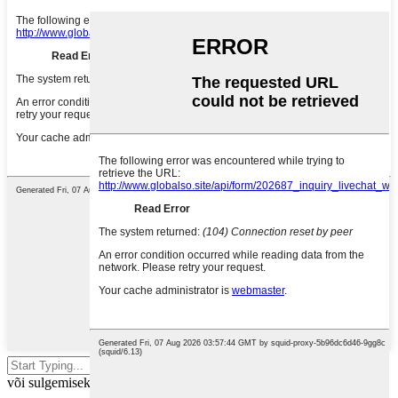
Otsimiseks vajutage sisestusklahvi
või sulgemiseks ESC-klahvi