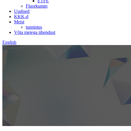
ETFE
Fluorkumm
Uudised
KKK-d
Meist
tunnistus
Võta meiega ühendust
English