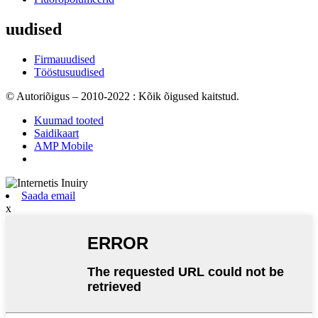
uudised
Firmauudised
Tööstusuudised
© Autoriõigus – 2010-2022 : Kõik õigused kaitstud.
Kuumad tooted
Saidikaart
AMP Mobile
Saada email
x