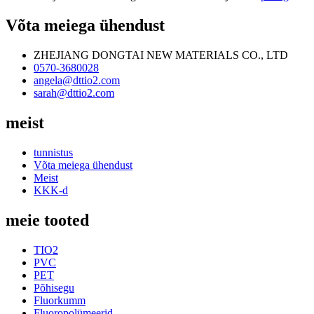
Võta meiega ühendust
ZHEJIANG DONGTAI NEW MATERIALS CO., LTD
0570-3680028
angela@dttio2.com
sarah@dttio2.com
meist
tunnistus
Võta meiega ühendust
Meist
KKK-d
meie tooted
TIO2
PVC
PET
Põhisegu
Fluorkumm
Fluoropolümeerid