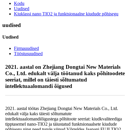
Kodu
Uudised
Kiuklassi nano TIO2 ja funktsionaalne kiudude põhisegu
uudised
Uudised
Firmauudised
Tööstusuudised
2021. aastal on Zhejiang Dongtai New Materials
Co., Ltd. edukalt välja töötanud kaks põhitoodete
seeriat, millel on täiesti sõltumatud
intellektuaalomandi õigused
2021. aastal töötas Zhejiang Dongtai New Materials Co., Ltd.
edukalt välja kaks täiesti sõltumatute
intellektuaalomandiõigustega põhitoote seeriat: kiudkvaliteediga
tipptasemel nano-TIO2 ja täiustatud funktsionaalsete kiudude
põhisegu ning need turule viinud.Võrreldes Jaapani FUJI TIO2