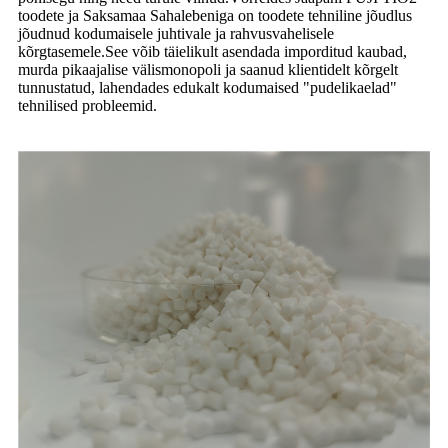
toodete ja Saksamaa Sahalebeniga on toodete tehniline jõudlus
jõudnud kodumaisele juhtivale ja rahvusvahelisele
kõrgtasemele.See võib täielikult asendada imporditud kaubad,
murda pikaajalise välismonopoli ja saanud klientidelt kõrgelt
tunnustatud, lahendades edukalt kodumaised "pudelikaelad"
tehnilised probleemid.