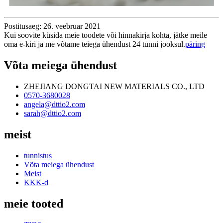
Postitusaeg: 26. veebruar 2021
Kui soovite küsida meie toodete või hinnakirja kohta, jätke meile
oma e-kiri ja me võtame teiega ühendust 24 tunni jooksul.
päring
Võta meiega ühendust
ZHEJIANG DONGTAI NEW MATERIALS CO., LTD
0570-3680028
angela@dttio2.com
sarah@dttio2.com
meist
tunnistus
Võta meiega ühendust
Meist
KKK-d
meie tooted