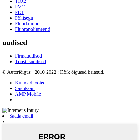
TIO2
PVC
PET
Põhisegu
Fluorkumm
Fluoropolümeerid
uudised
Firmauudised
Tööstusuudised
© Autoriõigus - 2010-2022 : Kõik õigused kaitstud.
Kuumad tooted
Saidikaart
AMP Mobile
Saada email
x