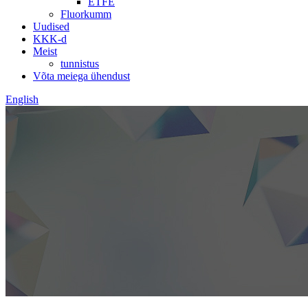
ETFE
Fluorkumm
Uudised
KKK-d
Meist
tunnistus
Võta meiega ühendust
English