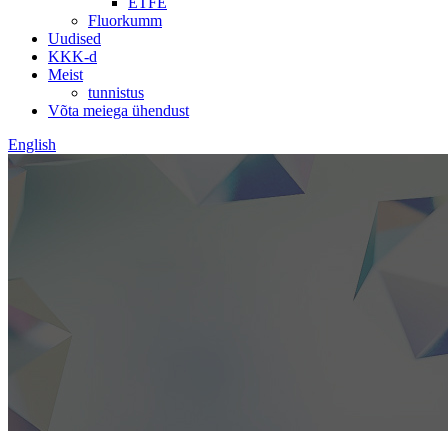
ETFE
Fluorkumm
Uudised
KKK-d
Meist
tunnistus
Võta meiega ühendust
English