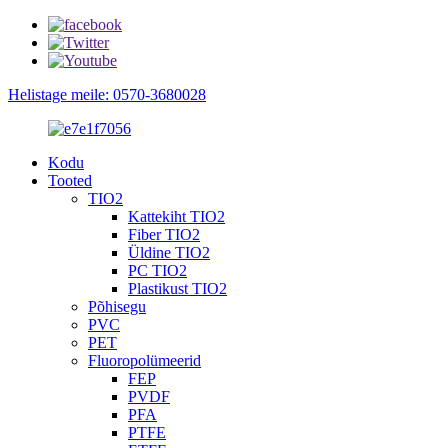
Helistage meile: 0570-3680028
Kodu
Tooted
TIO2
Kattekiht TIO2
Fiber TIO2
Üldine TIO2
PC TIO2
Plastikust TIO2
Põhisegu
PVC
PET
Fluoropolümeerid
FEP
PVDF
PFA
PTFE